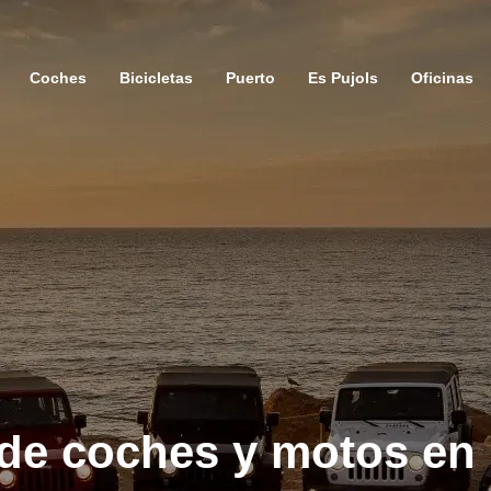
Coches
Bicicletas
Puerto
Es Pujols
Oficinas
r de coches y motos en