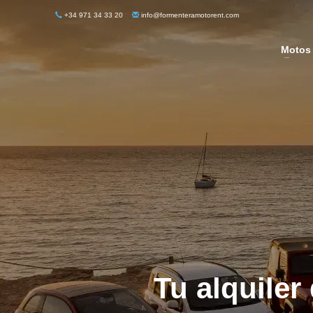
+34 971 34 33 20
info@formenteramotorent.com
Motos
Tu alquile