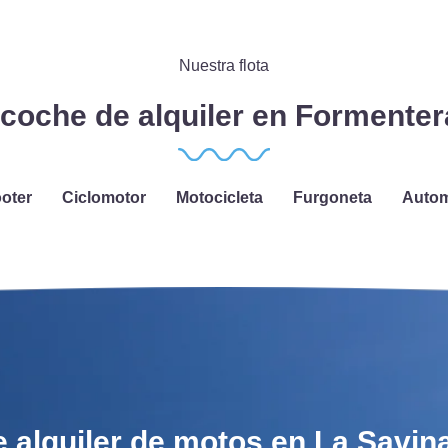
Nuestra flota
 coche de alquiler en Formente
oter
Ciclomotor
Motocicleta
Furgoneta
Autom
e alquiler de motos en La Savin