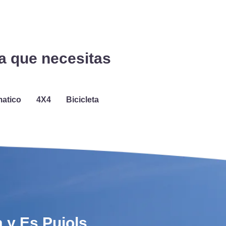
ra que necesitas
atico
4X4
Bicicleta
a y Es Pujols