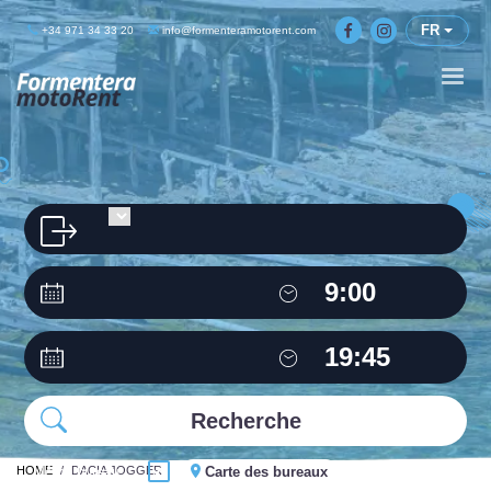
FR
+34 971 34 33 20
info@formenteramotorent.com
HOME
Même bureau
DACIA JOGGER
Carte des bureaux