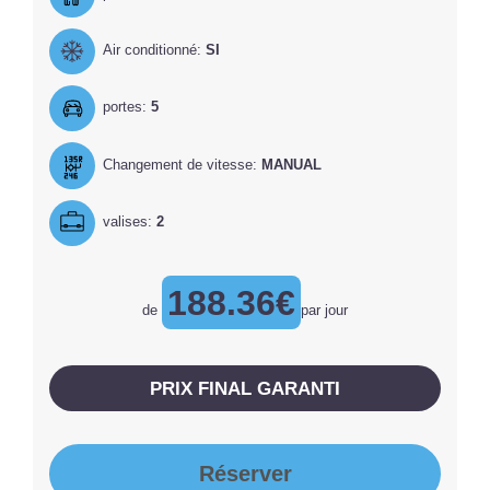
Air conditionné:
SI
portes:
5
Changement de vitesse:
MANUAL
valises:
2
188.36€
de
par jour
PRIX ​​FINAL GARANTI
Réserver