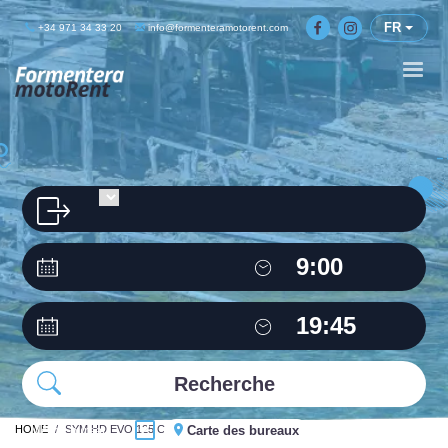
FR
+34 971 34 33 20
info@formenteramotorent.com
HOME
Même bureau
SYM HD EVO 125 C.C
Carte des bureaux