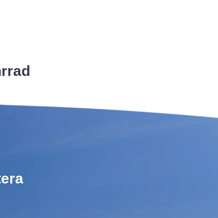
hrrad
tera