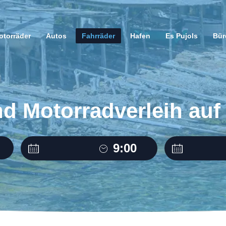
otorräder
Autos
Fahrräder
Hafen
Es Pujols
Bür
nd Motorradverleih au