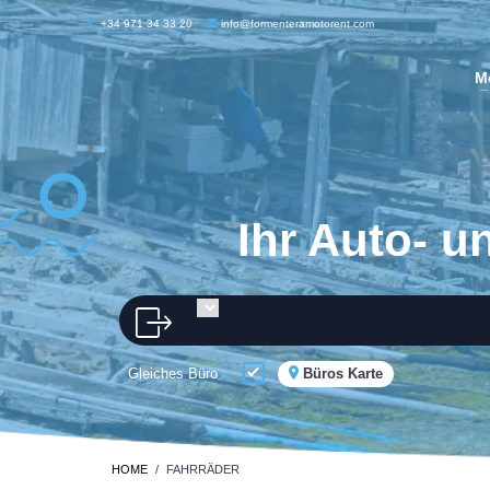
+34 971 34 33 20
info@formenteramotorent.com
M
Ihr Auto- u
Gleiches Büro
Büros Karte
HOME
FAHRRÄDER