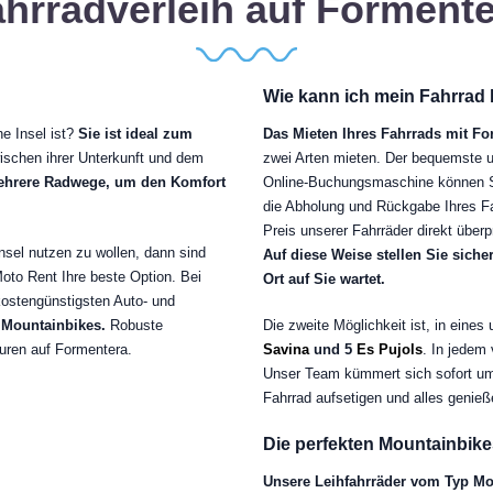
hrradverleih auf Forment
Wie kann ich mein Fahrrad
e Insel ist?
Sie ist ideal zum
Das Mieten Ihres Fahrrads mit Fo
wischen ihrer Unterkunft und dem
zwei Arten mieten. Der bequemste u
mehrere Radwege, um den Komfort
Online-Buchungsmaschine können Sie
die Abholung und Rückgabe Ihres Fa
Preis unserer Fahrräder direkt über
nsel nutzen zu wollen, dann sind
Auf diese Weise stellen Sie sich
oto Rent Ihre beste Option. Bei
Ort auf Sie wartet.
kostengünstigsten Auto- und
 Mountainbikes.
Robuste
Die zweite Möglichkeit ist, in eine
ouren auf Formentera.
Savina
und 5
Es Pujols
. In jedem
Unser Team kümmert sich sofort um a
Fahrrad aufsetigen und alles genieß
Die perfekten Mountainbik
Unsere Leihfahrräder vom Typ Mo