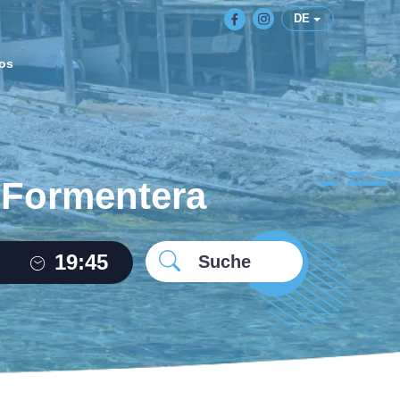
DE
os
f Formentera