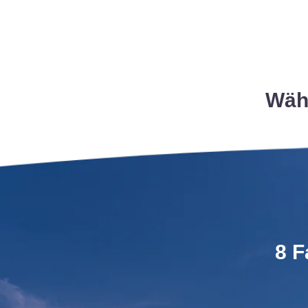
Wähl
8 F