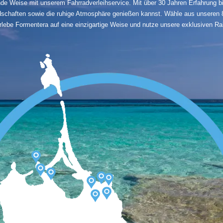
e Weise mit unserem Fahrradverleihservice. Mit über 30 Jahren Erfahrung biet
schaften sowie die ruhige Atmosphäre genießen kannst. Wähle aus unseren 8 
rlebe Formentera auf eine einzigartige Weise und nutze unsere exklusiven Ra