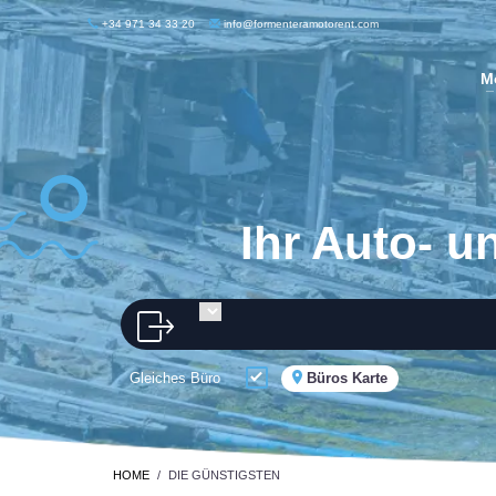
+34 971 34 33 20
info@formenteramotorent.com
M
Ihr Auto- u
Gleiches Büro
Büros Karte
HOME
DIE GÜNSTIGSTEN