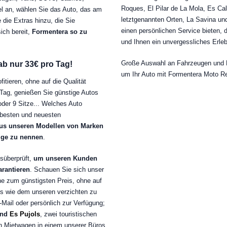
Roques, El Pilar de La Mola, Es Cal
el an, wählen Sie das Auto, das am
letztgenannten Orten, La Savina und
 die Extras hinzu, die Sie
einen persönlichen Service bieten, de
ich bereit,
Formentera so zu
und Ihnen ein unvergessliches Erleb
Große Auswahl an Fahrzeugen und 
 ab nur 33€ pro Tag!
um Ihr Auto mit Formentera Moto R
tieren, ohne auf die Qualität
 Tag, genießen Sie günstige Autos
oder 9 Sitze... Welches Auto
 besten und neuesten
aus unseren Modellen von Marken
nige zu nennen
.
tsüberprüft,
um unseren Kunden
arantieren
. Schauen Sie sich unser
ne zum günstigsten Preis, ohne auf
s wie dem unseren verzichten zu
-Mail oder persönlich zur Verfügung;
nd
Es Pujols
, zwei touristischen
en Mietwagen in einem unserer Büros