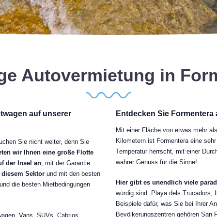
ge Autovermietung in For
ietwagen auf unserer
Entdecken Sie Formentera 
Mit einer Fläche von etwas mehr al
Kilometern ist Formentera eine sehr
chen Sie nicht weiter, denn Sie
Temperatur herrscht, mit einer Durc
ten wir Ihnen eine große Flotte
wahrer Genuss für die Sinne!
f der Insel an
, mit der Garantie
n diesem Sektor
und mit den besten
Hier gibt es unendlich viele par
 und die besten Mietbedingungen
würdig sind. Playa dels Trucadors, I
Beispiele dafür, was Sie bei Ihrer A
Bevölkerungszentren gehören San Fr
nwagen, Vans, SUVs, Cabrios,