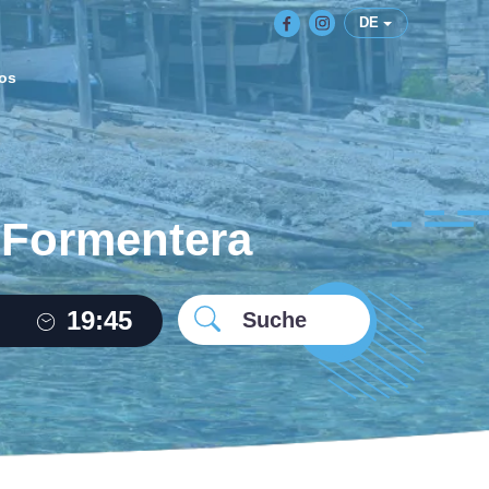
DE
os
f Formentera