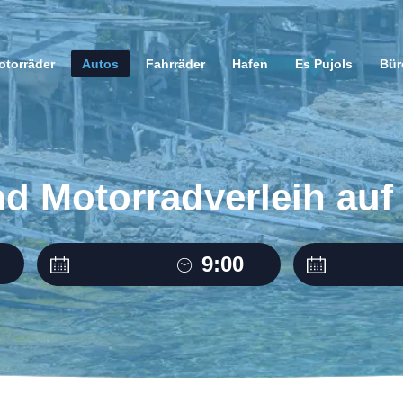
otorräder
Autos
Fahrräder
Hafen
Es Pujols
Bür
nd Motorradverleih au