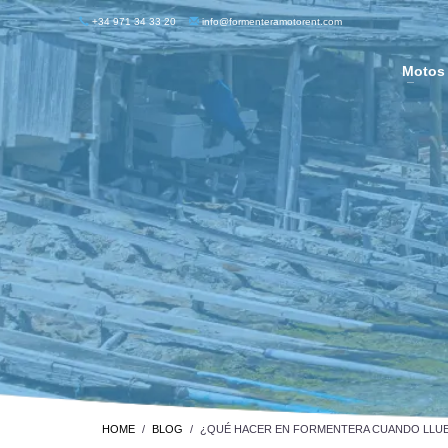
+34 971 34 33 20
info@formenteramotorent.com
Motos
HOME
BLOG
¿QUÉ HACER EN FORMENTERA CUANDO LLU