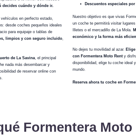
Descuentos especiales por 
ú decides cuándo y dónde ir.
Nuestro objetivo es que vivas Formen
vehículos en perfecto estado,
un coche te permitirá visitar lugar
es: desde coches pequeños ideales
Illetes o el mercadillo de La Mola.
M
acio para equipaje o tablas de
económico y la forma más eficiente
s, limpios y con seguro incluido
,
No dejes tu movilidad al azar.
Elige
con Formentera Moto Rent
y disfr
puerto de La Savina
, el principal
disponibilidad, elige tu coche ideal 
coche nada más desembarcar y
mundo.
ibilidad de reservar online con
s.
Reserva ahora tu coche en Forment
qué Formentera Moto