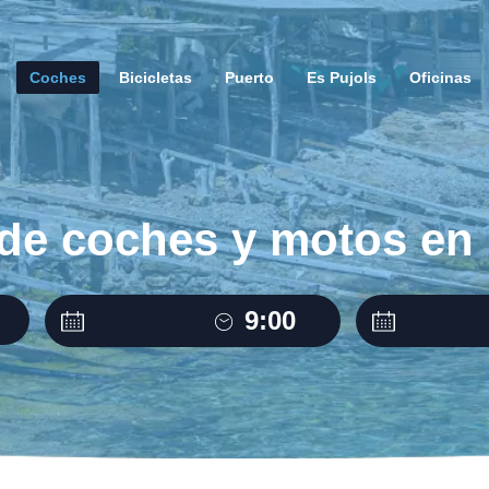
Coches
Bicicletas
Puerto
Es Pujols
Oficinas
r de coches y motos en