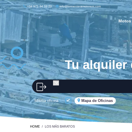
+34 971 34 33 20
info@formenteramotorent.com
Motos
Tu alquile
Misma oficina
Mapa de Oficinas
HOME
LOS MÁS BARATOS