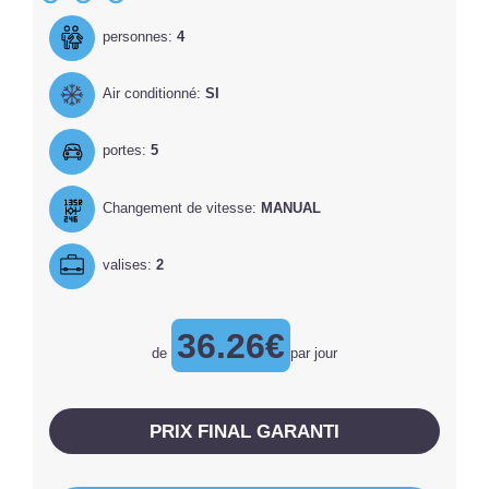
personnes:
4
Air conditionné:
SI
portes:
5
Changement de vitesse:
MANUAL
valises:
2
36.26€
de
par jour
PRIX ​​FINAL GARANTI