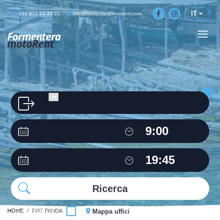
IT
+34 971 34 33 20
info@formenteramotorent.com
HOME
Stesso ufficio
FIAT PANDA
Mappa uffici