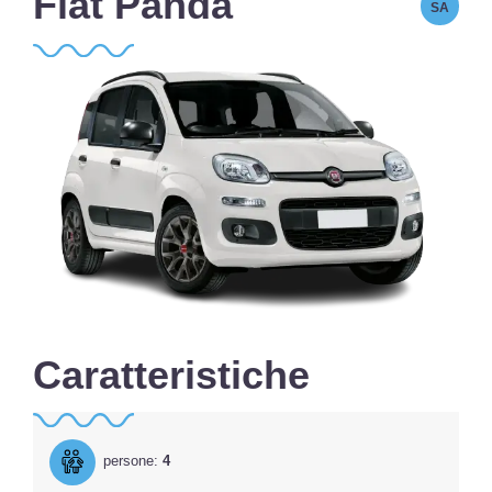
Fiat Panda
SA
Caratteristiche
persone:
4