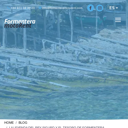
ES
+34 971 34 33 20
info@formenteramotorent.com
HOME
BLOG
LA LEYENDA DEL REY SIGURD Y EL TESORO DE FORMENTERA