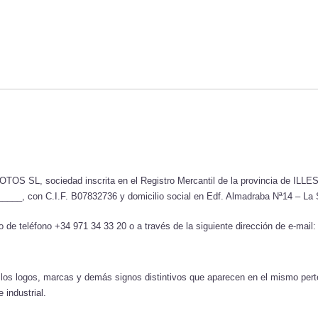
OS SL, sociedad inscrita en el Registro Mercantil de la provincia de ILL
___, con C.I.F. B07832736 y domicilio social en Edf. Almadraba Nª14 – La S
de teléfono +34 971 34 33 20 o a través de la siguiente dirección de e-mail
omo los logos, marcas y demás signos distintivos que aparecen en el mismo
 industrial.