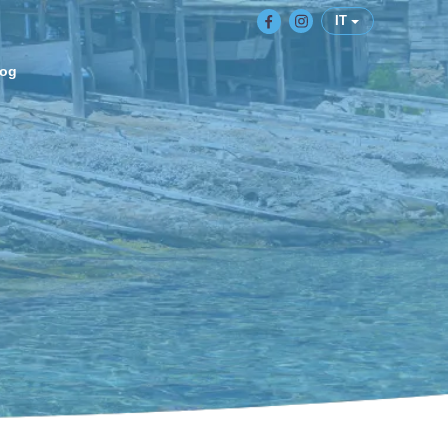
IT
log