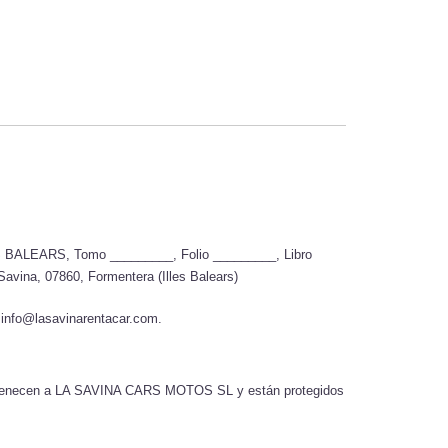
ES BALEARS, Tomo _________, Folio _________, Libro
avina, 07860, Formentera (Illes Balears)
: info@lasavinarentacar.com.
 pertenecen a LA SAVINA CARS MOTOS SL y están protegidos