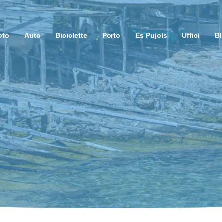
oto
Auto
Biciclette
Porto
Es Pujols
Uffici
B