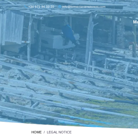
+34 971 34 33 20
info@formenteramotorent.com
M
HOME
LEGAL NOTICE