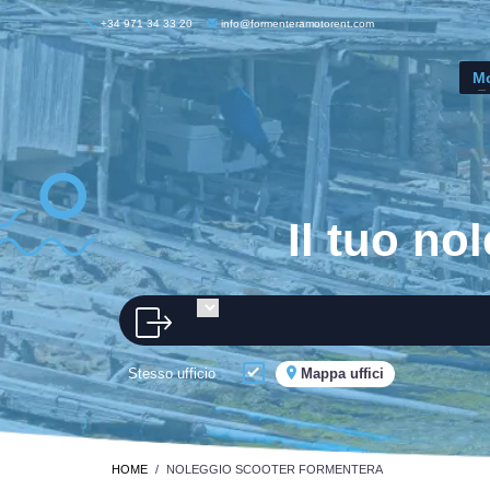
+34 971 34 33 20
info@formenteramotorent.com
M
Il tuo no
Stesso ufficio
Mappa uffici
HOME
NOLEGGIO SCOOTER FORMENTERA