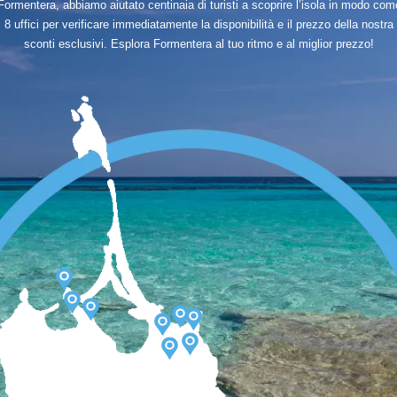
Formentera, abbiamo aiutato centinaia di turisti a scoprire l’isola in modo com
8 uffici per verificare immediatamente la disponibilità e il prezzo della nostra v
sconti esclusivi. Esplora Formentera al tuo ritmo e al miglior prezzo!