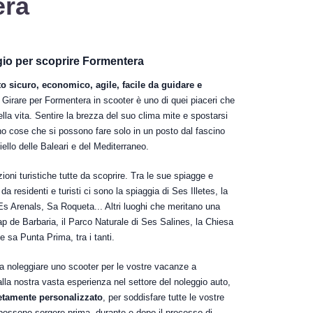
era
io per scoprire Formentera
o sicuro, economico, agile, facile da guidare e
 Girare per Formentera in scooter è uno di quei piaceri che
la vita. Sentire la brezza del suo clima mite e spostarsi
no cose che si possono fare solo in un posto dal fascino
ello delle Baleari e del Mediterraneo.
ioni turistiche tutte da scoprire. Tra le sue spiagge e
a residenti e turisti ci sono la spiaggia di Ses Illetes, la
Es Arenals, Sa Roqueta... Altri luoghi che meritano una
Cap de Barbaria, il Parco Naturale di Ses Salines, la Chiesa
e sa Punta Prima, tra i tanti.
a noleggiare uno scooter per le vostre vacanze a
lla nostra vasta esperienza nel settore del noleggio auto,
letamente personalizzato
, per soddisfare tutte le vostre
ossono sorgere prima, durante e dopo il processo di