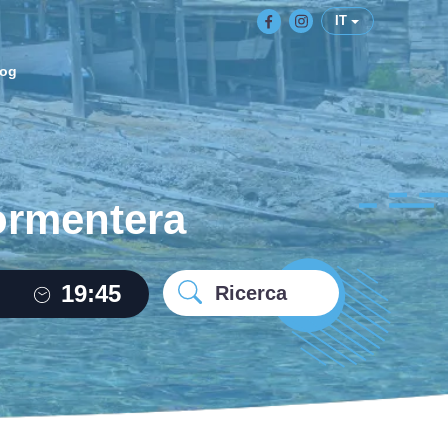
IT
log
Formentera