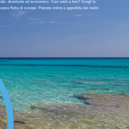
odo, divertente ed economico. Vuoi unirti a loro? Scegli lo
asta flotta di scooter. Prenota online e approfitta dei nostri