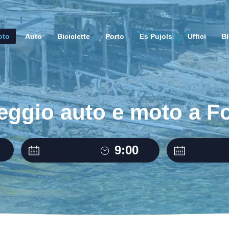
oto
Auto
Biciclette
Porto
Es Pujols
Uffici
B
leggio auto e moto a 