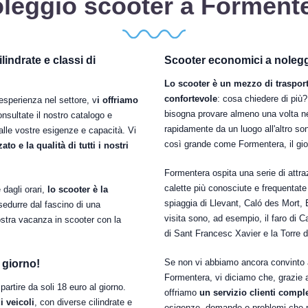
leggio scooter a Forment
indrate e classi di
Scooter economici a nolegg
Lo scooter è un mezzo di trasport
confortevole
: cosa chiedere di più?
esperienza nel settore, v
i offriamo
bisogna provare almeno una volta nel
onsultate il nostro catalogo e
rapidamente da un luogo all'altro so
alle vostre esigenze e capacità. Vi
così grande come Formentera, il gioi
to e la qualità di tutti i nostri
Formentera ospita una serie di attraz
calette più conosciute e frequentate d
 dagli orari,
lo scooter è la
spiaggia di Llevant, Caló des Mort, 
sedurre dal fascino di una
visita sono, ad esempio, il faro di 
stra vacanza in scooter con la
di Sant Francesc Xavier e la Torre d
Se non vi abbiamo ancora convinto 
 giorno!
Formentera, vi diciamo che, grazie a
rtire da soli 18 euro al giorno.
offriamo
un servizio clienti comp
i veicoli
, con diverse cilindrate e
esigenze, domande o problemi che p