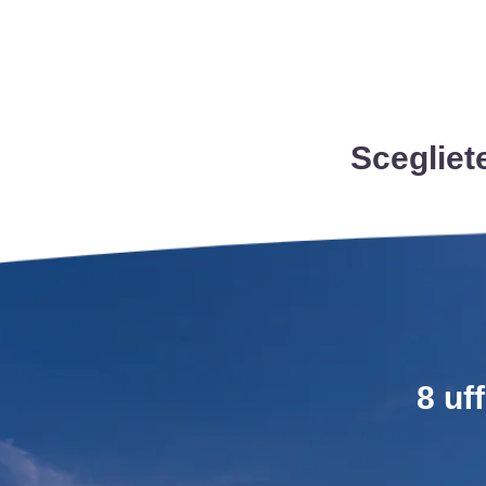
Scegliet
8 uf