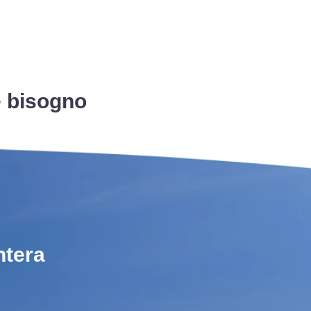
e bisogno
ntera