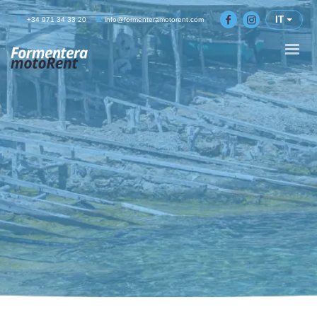
IT
+34 971 34 33 20
info@formenteramotorent.com