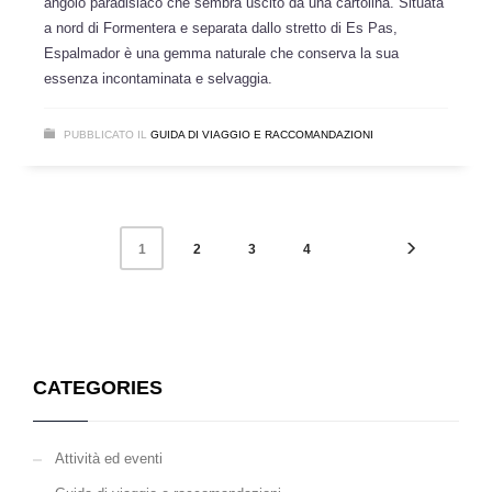
angolo paradisiaco che sembra uscito da una cartolina. Situata
a nord di Formentera e separata dallo stretto di Es Pas,
Espalmador è una gemma naturale che conserva la sua
essenza incontaminata e selvaggia.
PUBBLICATO IL
GUIDA DI VIAGGIO E RACCOMANDAZIONI
2
3
4
1
CATEGORIES
Attività ed eventi