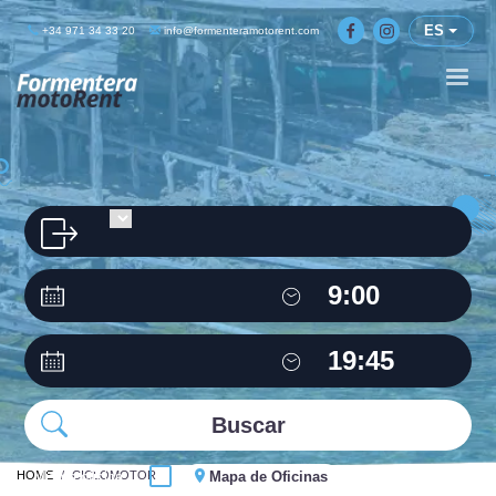
ES
+34 971 34 33 20
info@formenteramotorent.com
HOME
Misma oficina
CICLOMOTOR
Mapa de Oficinas