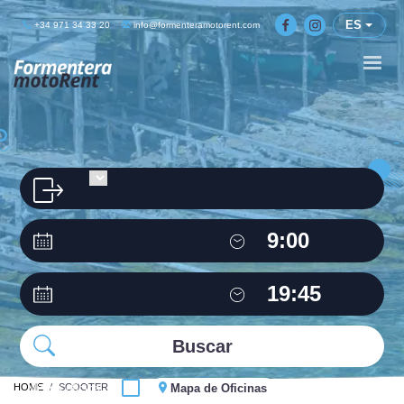
ES
+34 971 34 33 20
info@formenteramotorent.com
HOME
Misma oficina
SCOOTER
Mapa de Oficinas