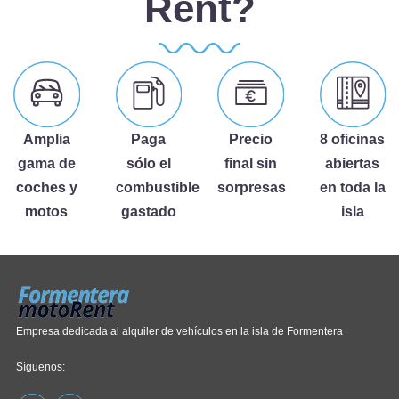
Rent?
Amplia
Paga
Precio
8 oficinas
gama de
sólo el
final sin
abiertas
coches y
combustible
sorpresas
en toda la
motos
gastado
isla
Empresa dedicada al alquiler de vehículos en la isla de Formentera
Síguenos: