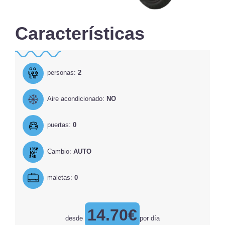
Características
personas:
2
Aire acondicionado:
NO
puertas:
0
Cambio:
AUTO
maletas:
0
14.70€
desde
por día