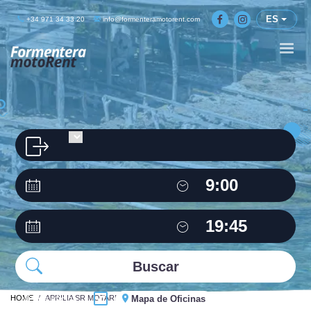
ES
+34 971 34 33 20
info@formenteramotorent.com
HOME
Misma oficina
APRILIA SR MOTARD 50C.C
Mapa de Oficinas