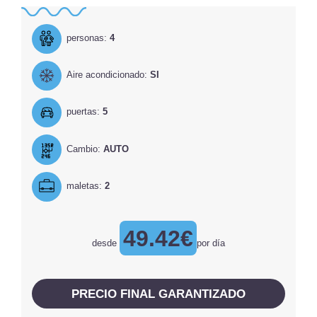
personas:
4
Aire acondicionado:
SI
puertas:
5
Cambio:
AUTO
maletas:
2
49.42€
desde
por día
PRECIO FINAL GARANTIZADO