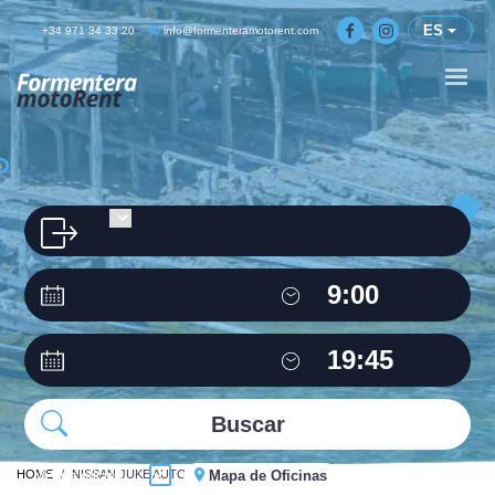
ES
+34 971 34 33 20
info@formenteramotorent.com
HOME
Misma oficina
NISSAN JUKE AUTO
Mapa de Oficinas