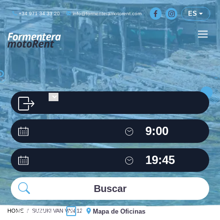
ES
+34 971 34 33 20
info@formenteramotorent.com
HOME
Misma oficina
SUZUKI VAN VAN 125C.C
Mapa de Oficinas