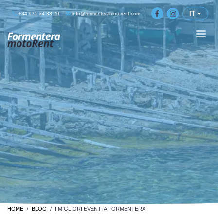
IT
+34 971 34 33 20
info@formenteramotorent.com
HOME
BLOG
I MIGLIORI EVENTI A FORMENTERA