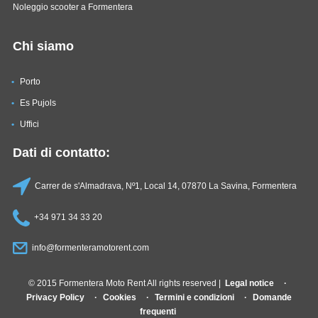
Noleggio scooter a Formentera
Chi siamo
Porto
Es Pujols
Uffici
Dati di contatto:
Carrer de s'Almadrava, Nº1, Local 14, 07870 La Savina, Formentera
+34 971 34 33 20
info@formenteramotorent.com
© 2015 Formentera Moto Rent All rights reserved |
Legal notice
Privacy Policy
Cookies
Termini e condizioni
Domande
frequenti