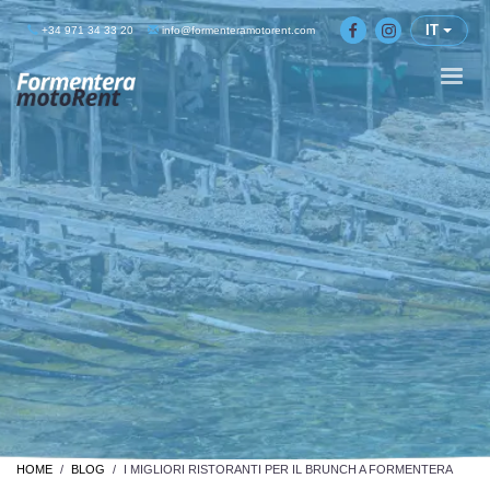
IT
+34 971 34 33 20
info@formenteramotorent.com
HOME
BLOG
I MIGLIORI RISTORANTI PER IL BRUNCH A FORMENTERA