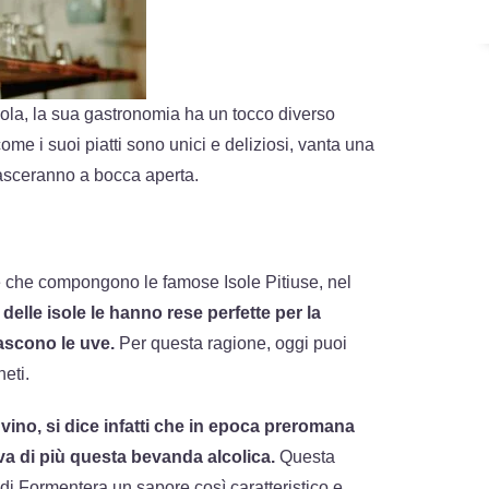
ola, la sua gastronomia ha un tocco diverso
come i suoi piatti sono unici e deliziosi, vanta una
 lasceranno a bocca aperta.
le che compongono le famose Isole Pitiuse, nel
delle isole le hanno rese perfette per la
nascono le uve.
Per questa ragione, oggi puoi
neti.
vino, si dice infatti che in epoca preromana
a di più questa bevanda alcolica.
Questa
o di Formentera un sapore così caratteristico e