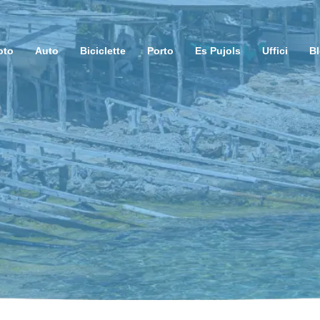
oto
Auto
Biciclette
Porto
Es Pujols
Uffici
B