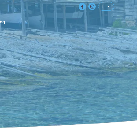
IT
log