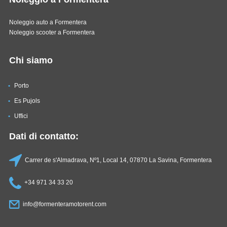
Noleggio auto a Formentera
Noleggio scooter a Formentera
Chi siamo
Porto
Es Pujols
Uffici
Dati di contatto:
Carrer de s'Almadrava, Nº1, Local 14, 07870 La Savina, Formentera
+34 971 34 33 20
info@formenteramotorent.com