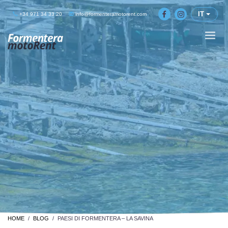
IT
+34 971 34 33 20
info@formenteramotorent.com
HOME
BLOG
PAESI DI FORMENTERA – LA SAVINA