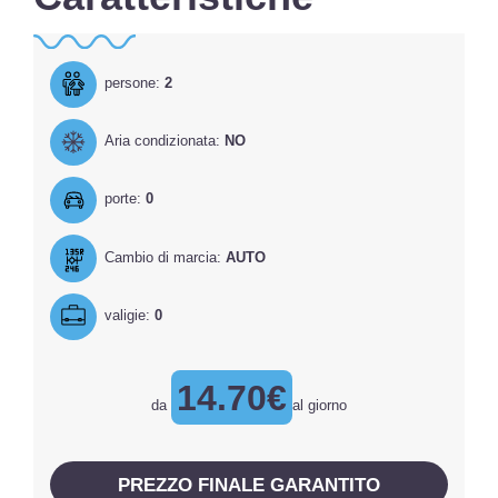
persone:
2
Aria condizionata:
NO
porte:
0
Cambio di marcia:
AUTO
valigie:
0
14.70€
da
al giorno
PREZZO FINALE GARANTITO