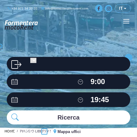
IT
+34 971 34 33 20
info@formenteramotorent.com
HOME
Stesso ufficio
PIAGGIO LIBERTY 50C.C
Mappa uffici