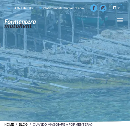
IT
+34 971 34 33 20
info@formenteramotorent.com
HOME
BLOG
QUANDO VIAGGIARE A FORMENTERA?