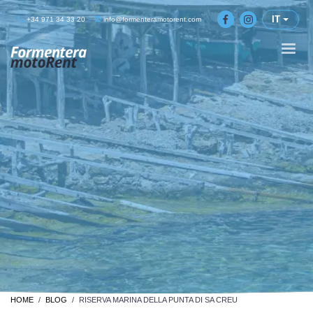
IT
+34 971 34 33 20
info@formenteramotorent.com
HOME
BLOG
RISERVA MARINA DELLA PUNTA DI SA CREU