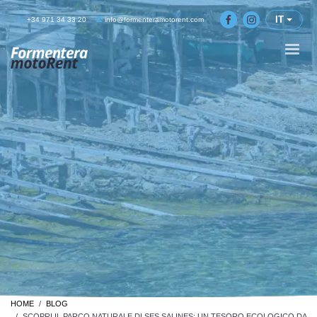
IT
+34 971 34 33 20
info@formenteramotorent.com
HOME
BLOG
SCOPRI IL PARCO NATURALE DI SES SALINES: UN TESORO ECOLOGICO DA