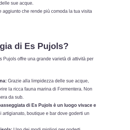
 delle sue acque.
 aggiunto che rende più comoda la tua visita
gia di Es Pujols?
s Pujols offre una grande varietà di attività per
na:
Grazie alla limpidezza delle sue acque,
prire la ricca fauna marina di Formentera. Non
hera da sub.
passeggiata di Es Pujols è un luogo vivace e
i artigianato, boutique e bar dove goderti un
isola:
Uno dei modi migliori per goderti