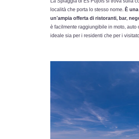
La Spiaggia di Es Pujols si trova sulla c
località che porta lo stesso nome.
È una 
un’ampia offerta di ristoranti, bar, nego
è facilmente raggiungibile in moto, auto
ideale sia per i residenti che per i visitato