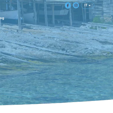
IT
log