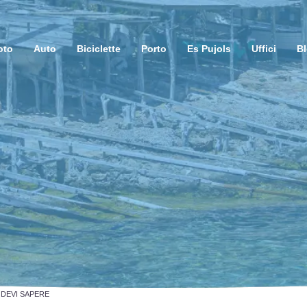
oto
Auto
Biciclette
Porto
Es Pujols
Uffici
B
 DEVI SAPERE