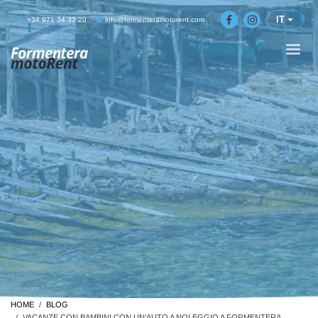
IT
+34 971 34 33 20
info@formenteramotorent.com
HOME
BLOG
VACANZE CON BAMBINI CON UN’AUTO A NOLEGGIO A FORMENTERA