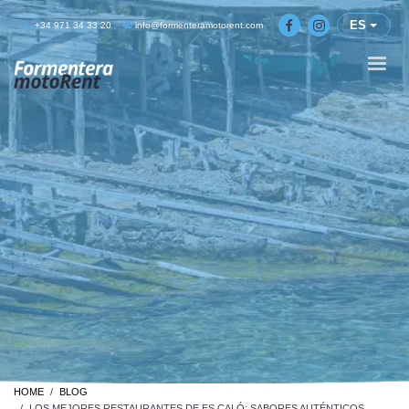
ES
+34 971 34 33 20
info@formenteramotorent.com
HOME
BLOG
LOS MEJORES RESTAURANTES DE ES CALÓ: SABORES AUTÉNTICOS