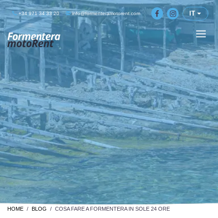
IT
+34 971 34 33 20
info@formenteramotorent.com
HOME
BLOG
COSA FARE A FORMENTERA IN SOLE 24 ORE