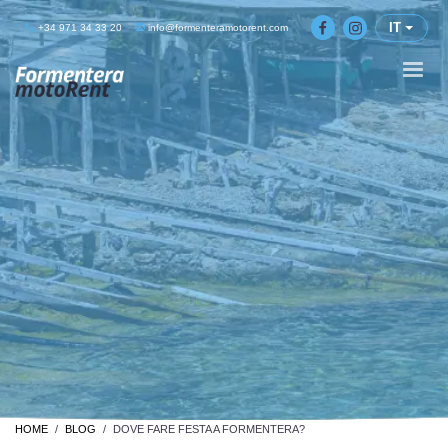
IT
+34 971 34 33 20
info@formenteramotorent.com
HOME
BLOG
DOVE FARE FESTA A FORMENTERA?