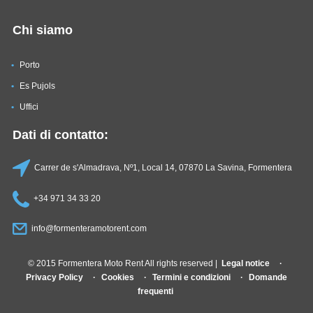
Chi siamo
Porto
Es Pujols
Uffici
Dati di contatto:
Carrer de s'Almadrava, Nº1, Local 14, 07870 La Savina, Formentera
+34 971 34 33 20
info@formenteramotorent.com
© 2015 Formentera Moto Rent All rights reserved |
Legal notice
Privacy Policy
Cookies
Termini e condizioni
Domande
frequenti