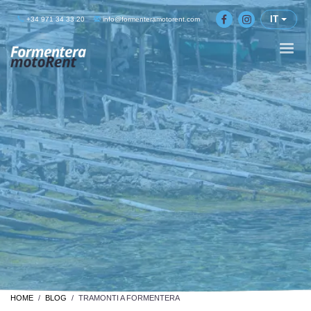
IT
+34 971 34 33 20
info@formenteramotorent.com
HOME
BLOG
TRAMONTI A FORMENTERA