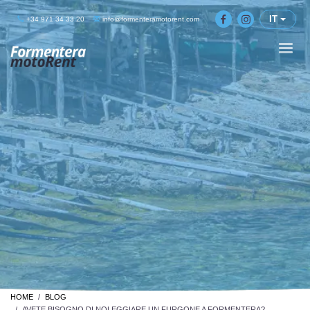
IT
+34 971 34 33 20
info@formenteramotorent.com
HOME
BLOG
AVETE BISOGNO DI NOLEGGIARE UN FURGONE A FORMENTERA?