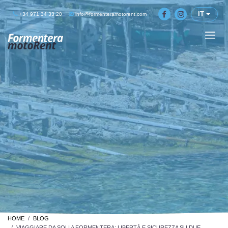
IT
+34 971 34 33 20
info@formenteramotorent.com
HOME
BLOG
VIAGGIARE DA SOLI A FORMENTERA: LIBERTÀ E SICUREZZA SU DUE