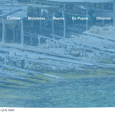
Coches
Bicicletas
Puerto
Es Pujols
Oficinas
S QUE MAR