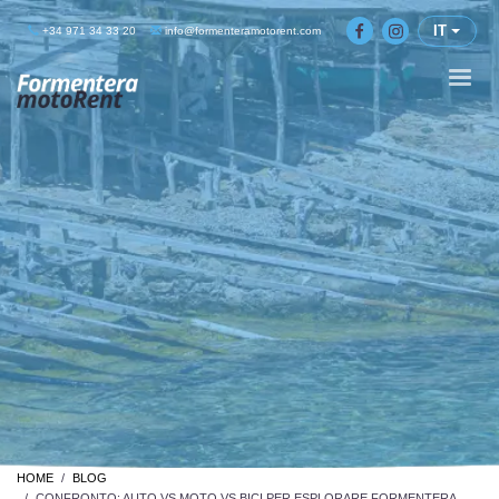
IT
+34 971 34 33 20
info@formenteramotorent.com
HOME
BLOG
CONFRONTO: AUTO VS MOTO VS BICI PER ESPLORARE FORMENTERA