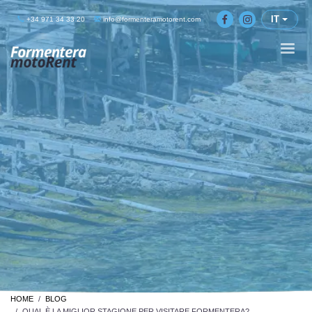
IT
+34 971 34 33 20
info@formenteramotorent.com
HOME
BLOG
QUAL È LA MIGLIOR STAGIONE PER VISITARE FORMENTERA?