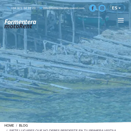
ES
+34 971 34 33 20
info@formenteramotorent.com
HOME
BLOG
SIETE LUGARES QUE NO DEBES PERDERTE EN TU PRIMERA VISITA A