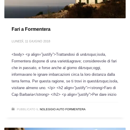
Fari a Formentera
LUNEDÌ, 11 GIUGNO 2018
<body> <p align=”justify”>Trattandosi di un&rsquo;isola,
Formentera dispone di una variet&agrave; considerevole di fari
che in passato, e forse anche al giorno d&rsquo;oggi,
informavano le ignare imbarcazioni circa la loro distanza dalla
terra ferma. Per questa ragione, se ti trovi in quest&rsquo;isola,
visitane almeno uno. </p> <h2 align=”justify”><strong>Faro di
Cap Barbaria</strong> </h2> <p align=”justify”>Per dare inizio
PUBBLICATO IL
NOLEGGIO AUTO FORMENTERA