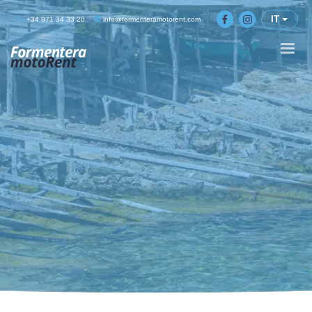
IT
+34 971 34 33 20
info@formenteramotorent.com